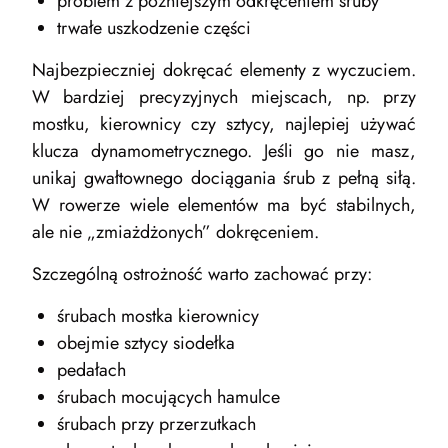
problem z późniejszym odkręceniem śruby
trwałe uszkodzenie części
Najbezpieczniej dokręcać elementy z wyczuciem.
W bardziej precyzyjnych miejscach, np. przy
mostku, kierownicy czy sztycy, najlepiej używać
klucza dynamometrycznego. Jeśli go nie masz,
unikaj gwałtownego dociągania śrub z pełną siłą.
W rowerze wiele elementów ma być stabilnych,
ale nie „zmiażdżonych” dokręceniem.
Szczególną ostrożność warto zachować przy:
śrubach mostka kierownicy
obejmie sztycy siodełka
pedałach
śrubach mocujących hamulce
śrubach przy przerzutkach