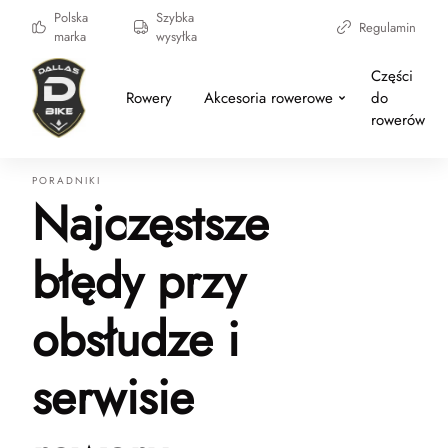
Polska
Szybka
Regulamin
marka
wysyłka
Części
Rowery
Akcesoria rowerowe
do
rowerów
PORADNIKI
Najczęstsze
błędy przy
obsłudze i
serwisie