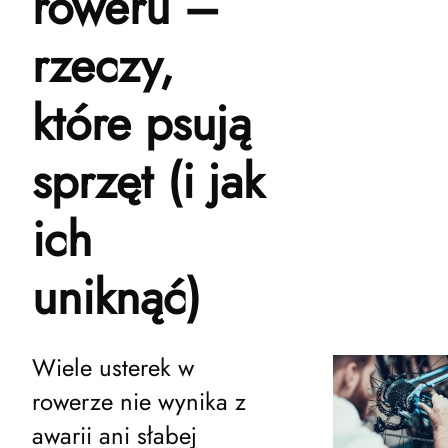
roweru –
rzeczy,
które psują
sprzęt (i jak
ich
uniknąć)
Wiele usterek w
rowerze nie wynika z
awarii ani słabej