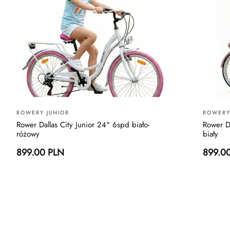
ROWERY JUNIOR
ROWERY
Rower Dallas City Junior 24" 6spd biało-
Rower D
różowy
biały
899.00 PLN
899.0