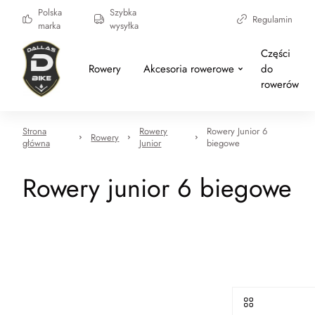
Polska
Szybka
Regulamin
marka
wysyłka
Części
Rowery
Akcesoria rowerowe
do
rowerów
Strona
Rowery
Rowery Junior 6
Rowery
główna
Junior
biegowe
Rowery junior 6 biegowe