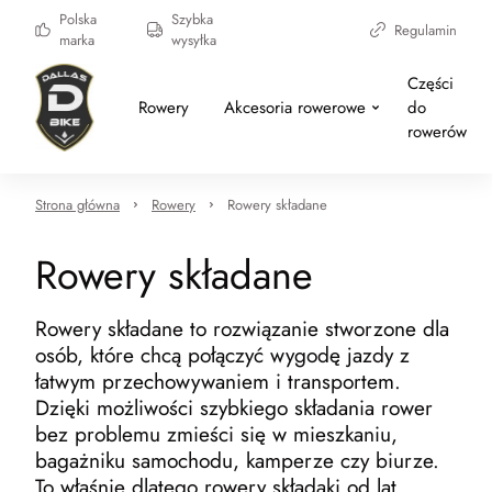
Polska
Szybka
Regulamin
marka
wysyłka
Części
Rowery
Akcesoria rowerowe
do
rowerów
Strona główna
Rowery
Rowery składane
Rowery składane
Rowery składane to rozwiązanie stworzone dla
osób, które chcą połączyć wygodę jazdy z
łatwym przechowywaniem i transportem.
Dzięki możliwości szybkiego składania rower
bez problemu zmieści się w mieszkaniu,
bagażniku samochodu, kamperze czy biurze.
To właśnie dlatego rowery składaki od lat