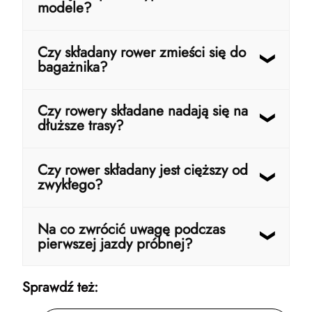
modele?
Tak, wiele modeli dostępnych jest z
Czy składany rower zmieści się do
błotnikami, bagażnikiem, oświetleniem i
bagażnika?
stopką już w standardzie.
Tak – właśnie dlatego wiele osób wybiera
Czy rowery składane nadają się na
rowery składane. Po złożeniu zajmują
dłuższe trasy?
znacznie mniej miejsca niż klasyczne
modele.
Do rekreacyjnej jazdy i codziennych tras –
Czy rower składany jest cięższy od
jak najbardziej. Na bardzo długie
zwykłego?
wyprawy lepszym wyborem będzie rower
trekkingowy.
Niekoniecznie. Modele aluminiowe
Na co zwrócić uwagę podczas
potrafią być bardzo lekkie, szczególnie jak
pierwszej jazdy próbnej?
na swoją funkcjonalność.
Najważniejsze są stabilność, wygodna
Sprawdź też:
pozycja i brak luzów w mechanizmie
składania. Jeśli rower od początku wydaje