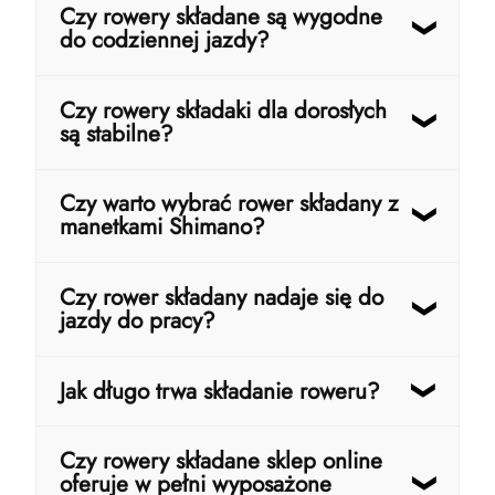
Czy rowery składane są wygodne
do codziennej jazdy?
Tak, szczególnie nowoczesne modele dla
Czy rowery składaki dla dorosłych
dorosłych. Odpowiednio dobrany składak
są stabilne?
może być równie wygodny jak klasyczny
rower miejski.
Tak, zwłaszcza modele z kołami 24", 26"
Czy warto wybrać rower składany z
lub 28". Większe koła poprawiają komfort
manetkami Shimano?
jazdy i stabilność.
Zdecydowanie tak. Manetki Shimano
Czy rower składany nadaje się do
zapewniają płynną zmianę biegów,
jazdy do pracy?
trwałość i wygodną obsługę podczas
codziennej jazdy.
Tak – to jedno z najlepszych zastosowań
Jak długo trwa składanie roweru?
składaków. Można łatwo przewieźć je
samochodem lub przechowywać w biurze.
W większości modeli zajmuje to
Czy rowery składane sklep online
kilkanaście sekund i nie wymaga używania
oferuje w pełni wyposażone
narzędzi.