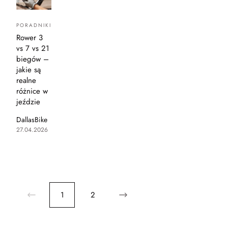
PORADNIKI
Rower 3
vs 7 vs 21
biegów –
jakie są
realne
różnice w
jeździe
DallasBike
27.04.2026
1
2