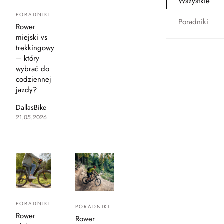
Wszystkie
PORADNIKI
Poradniki
Rower
miejski vs
trekkingowy
– który
wybrać do
codziennej
jazdy?
DallasBike
21.05.2026
PORADNIKI
PORADNIKI
Rower
Rower