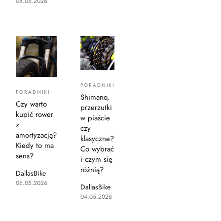
08.05.2026
PORADNIKI
PORADNIKI
Shimano,
Czy warto
przerzutki
kupić rower
w piaście
z
czy
amortyzacją?
klasyczne?
Kiedy to ma
Co wybrać
sens?
i czym się
różnią?
DallasBike
06.05.2026
DallasBike
04.05.2026