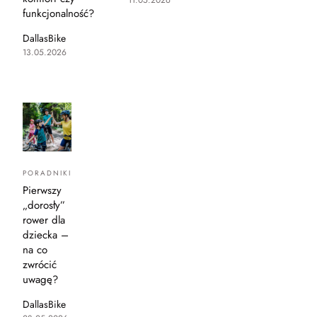
11.05.2026
funkcjonalność?
DallasBike
13.05.2026
PORADNIKI
Pierwszy
„dorosły”
rower dla
dziecka –
na co
zwrócić
uwagę?
DallasBike