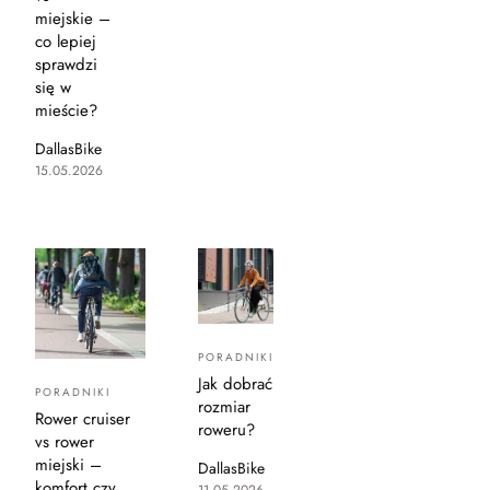
miejskie –
co lepiej
sprawdzi
się w
mieście?
DallasBike
15.05.2026
PORADNIKI
Jak dobrać
PORADNIKI
rozmiar
Rower cruiser
roweru?
vs rower
miejski –
DallasBike
komfort czy