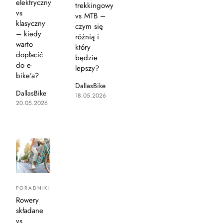
elektryczny
trekkingowy
vs
vs MTB –
klasyczny
czym się
– kiedy
różnią i
warto
który
dopłacić
będzie
do e-
lepszy?
bike’a?
DallasBike
DallasBike
18.05.2026
20.05.2026
PORADNIKI
Rowery
składane
vs