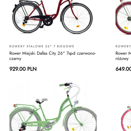
ROWERY STALOWE 26" 7 BIEGOWE
ROWERY
Rower Miejski Dallas City 26" 7spd czerwono-
Rower Mi
czarny
różowy
929.00 PLN
649.0