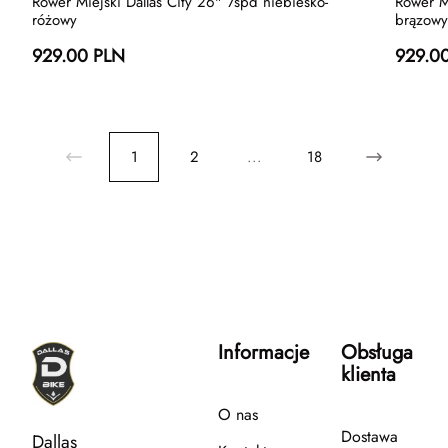
Rower Miejski Dallas City 26" 7spd niebiesko-
Rower M
różowy
brązowy
929.00 PLN
929.0
1
2
...
18
Informacje
Obsługa
klienta
O nas
Dostawa
Dallas