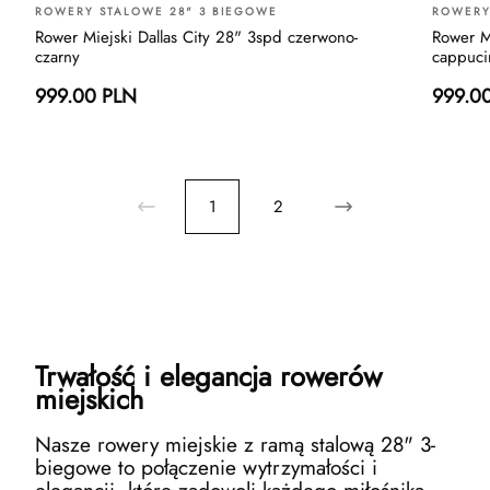
ROWERY STALOWE 28" 3 BIEGOWE
ROWERY
Rower Miejski Dallas City 28" 3spd czerwono-
Rower Mi
czarny
cappuci
999.00 PLN
999.0
1
2
Trwałość i elegancja rowerów
miejskich
Nasze rowery miejskie z ramą stalową 28" 3-
biegowe to połączenie wytrzymałości i
elegancji, które zadowoli każdego miłośnika