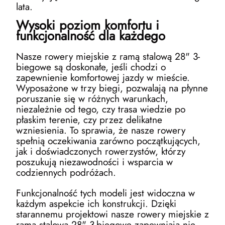
lata.
Wysoki poziom komfortu i
funkcjonalność dla każdego
Nasze rowery miejskie z ramą stalową 28" 3-
biegowe są doskonałe, jeśli chodzi o
zapewnienie komfortowej jazdy w mieście.
Wyposażone w trzy biegi, pozwalają na płynne
poruszanie się w różnych warunkach,
niezależnie od tego, czy trasa wiedzie po
płaskim terenie, czy przez delikatne
wzniesienia. To sprawia, że nasze rowery
spełnią oczekiwania zarówno początkujących,
jak i doświadczonych rowerzystów, którzy
poszukują niezawodności i wsparcia w
codziennych podróżach.
Funkcjonalność tych modeli jest widoczna w
każdym aspekcie ich konstrukcji. Dzięki
starannemu projektowi nasze rowery miejskie z
ramą stalową 28" 3-biegowe zapewniają nie