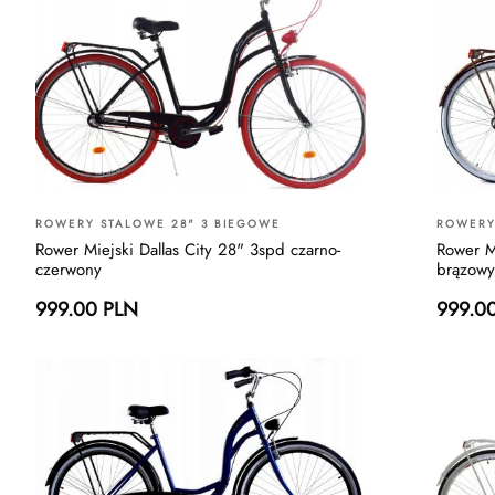
ROWERY STALOWE 28" 3 BIEGOWE
ROWERY
Rower Miejski Dallas City 28" 3spd czarno-
Rower M
czerwony
brązowy
999.00 PLN
999.0