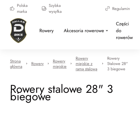
Polska
Szybka
Regulamin
marka
wysyłka
Części
Rowery
Akcesoria rowerowe
do
rowerów
Rowery
Rowery
Strona
Rowery
Rowery
miejskie z
Stalowe 28"
główna
miejskie
ramą stalową
3 biegowe
Rowery stalowe 28" 3
biegowe