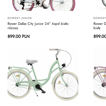
ROWERY JUNIOR
ROWERY
Rower Dallas City Junior 24" 6spd biało-
Rower D
różowy
biały
899.00 PLN
899.0