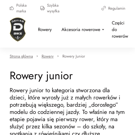
Polska
Szybka
Regulamin
marka
wysyłka
Części
Rowery
Akcesoria rowerowe
do
rowerów
Strona główna
Rowery
Rowery Junior
Rowery junior
Rowery junior to kategoria stworzona dla
dzieci, które wyrosły już z małych rowerków i
potrzebują większego, bardziej „dorosłego”
modelu do codziennej jazdy. To właśnie na tym
etapie pojawia się pierwszy rower, który ma
służyć przez kilka sezonów – do szkoły, na
spotkania z rówieśnikami czy dłuższe