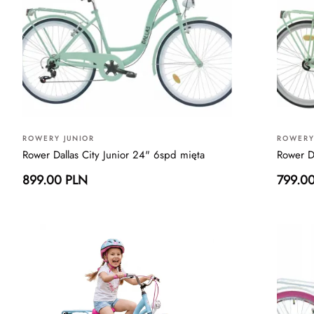
ROWERY JUNIOR
ROWERY
Rower Dallas City Junior 24" 6spd mięta
Rower Da
899.00 PLN
799.0