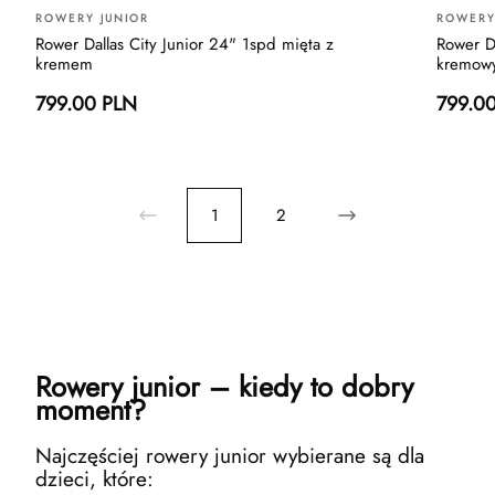
ROWERY JUNIOR
ROWERY
Rower Dallas City Junior 24" 1spd mięta z
Rower Da
kremem
kremow
799.00 PLN
799.0
1
2
Rowery junior – kiedy to dobry
moment?
Najczęściej rowery junior wybierane są dla
dzieci, które: