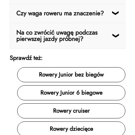
hamowaniem.
Tak – to modele stworzone właśnie do
Czy waga roweru ma znaczenie?
regularnego użytkowania, nie tylko
rekreacji.
Tak – im lżejszy rower, tym łatwiej dziecku
Na co zwrócić uwagę podczas
nim manewrować i kontrolować jazdę.
pierwszej jazdy próbnej?
Na komfort, stabilność i pewność
Sprawdź też:
prowadzenia. Jeśli dziecko od początku
czuje się swobodnie, to bardzo dobry
znak.
Rowery Junior bez biegów
Rowery Junior 6 biegowe
Rowery cruiser
Rowery dziecięce