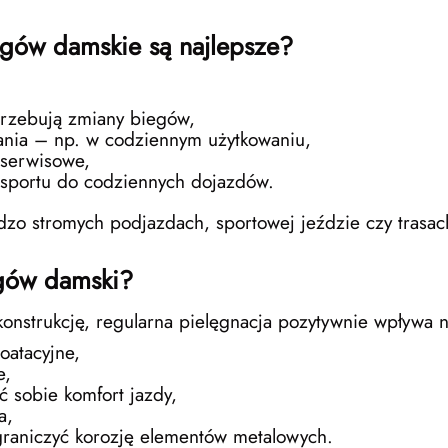
egów damskie są najlepsze?
otrzebują zmiany biegów,
adania – np. w codziennym użytkowaniu,
 serwisowe,
nsportu do codziennych dojazdów.
dzo stromych podjazdach, sportowej jeździe czy trasa
egów damski?
nstrukcję, regularna pielęgnacja pozytywnie wpływa na
oatacyjne,
e,
 sobie komfort jazdy,
a,
raniczyć korozję elementów metalowych.