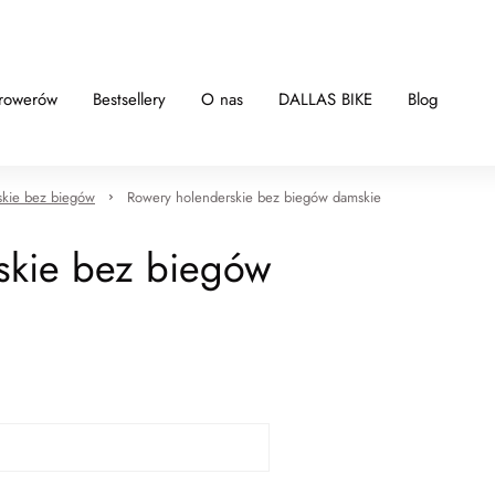
 rowerów
Bestsellery
O nas
DALLAS BIKE
Blog
skie bez biegów
Rowery holenderskie bez biegów damskie
skie bez biegów