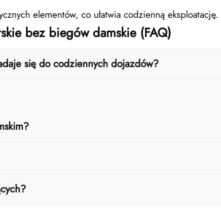
cznych elementów, co ułatwia codzienną eksploatację.
erskie bez biegów damskie (FAQ)
adaje się do codziennych dojazdów?
zystkim do jazdy miejskiej w spokojnym tempie. Sprawd
rzy bardzo stromych podjazdach może być bardziej wym
amskim?
 jest szczególnie ważne przy częstych postojach i w c
niejsze ryzyko rozregulowania napędu i mniej koniecz
ących?
ożeń do zmiany i wygodna pozycja jazdy sprawiają, że 