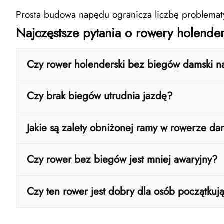
Prosta budowa napędu ogranicza liczbę problematy
Najczęstsze pytania o rowery holend
Czy rower holenderski bez biegów damski n
Tak – ten model został zaprojektowany przede ws
Czy brak biegów utrudnia jazdę?
czy po zakupy.
Na płaskich trasach nie stanowi to problemu. P
Jakie są zalety obniżonej ramy w rowerze d
przełożeń.
Obniżona rama ułatwia wsiadanie i zsiadanie, co
Czy rower bez biegów jest mniej awaryjny?
kontroli i bezpieczeństwa.
Tak – mniej elementów mechanicznych oznacza m
Czy ten rower jest dobry dla osób początkuj
Jak najbardziej tak. Prosta obsługa, brak przeł