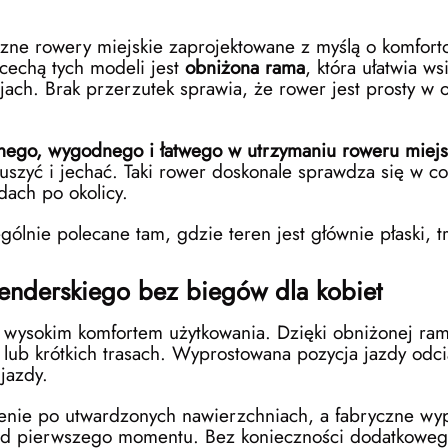
zne rowery miejskie zaprojektowane z myślą o komfort
cechą tych modeli jest
obniżona rama
, która ułatwia w
ach. Brak przerzutek sprawia, że rower jest prosty w 
lnego, wygodnego i łatwego w utrzymaniu roweru miej
uszyć i jechać. Taki rower doskonale sprawdza się w c
dach po okolicy.
lnie polecane tam, gdzie teren jest głównie płaski, t
lenderskiego bez biegów dla kobiet
ę z wysokim komfortem użytkowania. Dzięki obniżonej ra
lub krótkich trasach. Wyprostowana pozycja jazdy odci
jazdy.
czenie po utwardzonych nawierzchniach, a fabryczne wyp
ny od pierwszego momentu. Bez konieczności dodatkowe