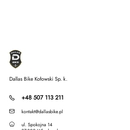
wybór także dla osób, które dopiero zaczynają re
Dallas Bike Kołowski Sp. k.
+48 507 113 211
kontakt@dallasbike.pl
ul. Spokojna 14