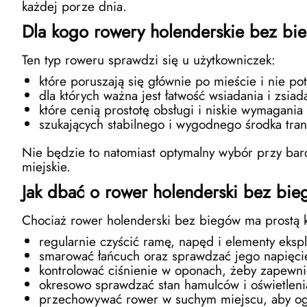
każdej porze dnia.
Dla kogo rowery holenderskie bez bi
Ten typ roweru sprawdzi się u użytkowniczek:
które poruszają się głównie po mieście i nie p
dla których ważna jest łatwość wsiadania i zsi
które cenią prostotę obsługi i niskie wymagania
szukających stabilnego i wygodnego środka tra
Nie będzie to natomiast optymalny wybór przy bar
miejskie.
Jak dbać o rower holenderski bez bi
Chociaż rower holenderski bez biegów ma prostą ko
regularnie czyścić ramę, napęd i elementy ekspl
smarować łańcuch oraz sprawdzać jego napięci
kontrolować ciśnienie w oponach, żeby zapewnić
okresowo sprawdzać stan hamulców i oświetleni
przechowywać rower w suchym miejscu, aby og