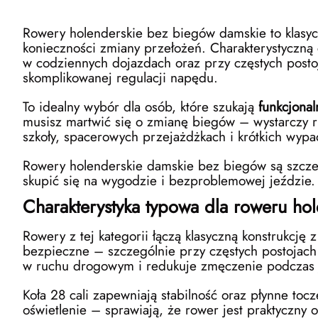
Rowery holenderskie
bez biegów damskie to klasyc
konieczności zmiany przełożeń. Charakterystyczną 
w codziennych dojazdach oraz przy częstych postoj
skomplikowanej regulacji napędu.
To idealny wybór dla osób, które szukają
funkcjona
musisz martwić się o zmianę biegów – wystarczy r
szkoły, spacerowych przejażdżkach i krótkich wypa
Rowery holenderskie damskie bez biegów są szczegó
skupić się na wygodzie i bezproblemowej jeździe.
Charakterystyka typowa dla roweru ho
Rowery z tej kategorii łączą klasyczną konstrukcj
bezpieczne – szczególnie przy częstych postojach 
w ruchu drogowym i redukuje zmęczenie podczas 
Koła 28 cali zapewniają stabilność oraz płynne to
oświetlenie – sprawiają, że rower jest praktycz