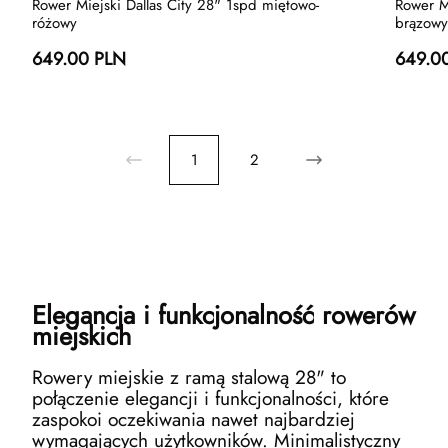
Rower Miejski Dallas City 28" 1spd miętowo-
Rower M
różowy
brązowy
649.00 PLN
649.0
1
2
Elegancja i funkcjonalność rowerów
miejskich
Rowery miejskie z ramą stalową 28" to
połączenie elegancji i funkcjonalności, które
zaspokoi oczekiwania nawet najbardziej
wymagających użytkowników. Minimalistyczny