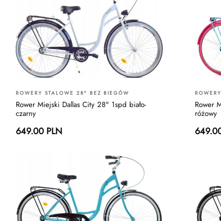
ROWERY STALOWE 28" BEZ BIEGÓW
ROWERY
Rower Miejski Dallas City 28" 1spd biało-
Rower Mi
czarny
różowy
649.00 PLN
649.0