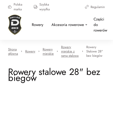
Polska
Szybka
Regulamin
marka
wysyłka
Części
Rowery
Akcesoria rowerowe
do
rowerów
Rowery
Rowery
Strona
Rowery
Rowery
miejskie z
Stalowe 28"
główna
miejskie
ramą stalową
bez biegów
Rowery stalowe 28" bez
biegów