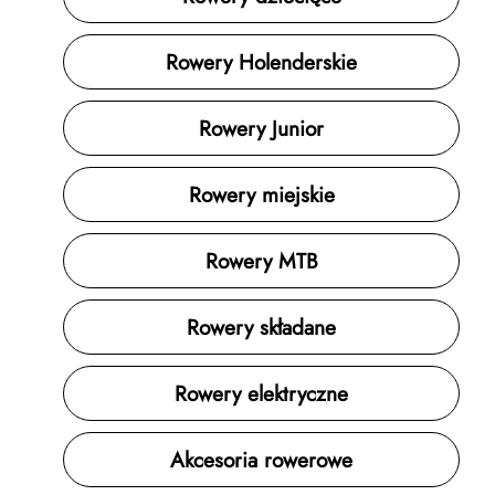
jeździe i skrętach
Rowery Holenderskie
Jeśli coś wydaje się niewygodne od razu,
na dłuższej trasie będzie tylko bardziej
odczuwalne.
Rowery Junior
Rowery miejskie
Rowery MTB
Rowery składane
Rowery elektryczne
Akcesoria rowerowe