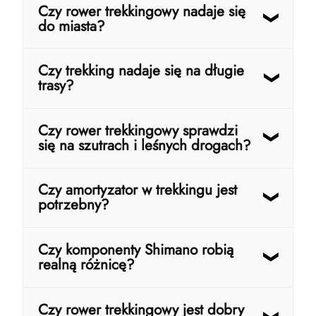
Czy rower trekkingowy nadaje się
do miasta?
Tak, i to bardzo dobrze. Jeśli codziennie
Czy trekking nadaje się na długie
pokonujesz kilka–kilkanaście kilometrów,
trasy?
trekking będzie wygodniejszy niż MTB i
bardziej funkcjonalny niż klasyczny rower
miejski. Masz wyprostowaną pozycję,
Tak – to jego główne zastosowanie. Na
Czy rower trekkingowy sprawdzi
pełne wyposażenie (błotniki, bagażnik), a
dystansach 20–80 km komfort ma
się na szutrach i leśnych drogach?
jednocześnie jedziesz szybciej i sprawniej
kluczowe znaczenie, a trekking jest do
po dłuższych odcinkach.
tego stworzony. Wygodna pozycja,
możliwość zmiany przełożeń i opcja
Tak, pod warunkiem że nie jest to ciężki
Czy amortyzator w trekkingu jest
przewożenia bagażu sprawiają, że nie
teren. Trekking bez problemu radzi sobie
potrzebny?
męczy tak jak bardziej sportowe rowery.
na drogach szutrowych, ubitych ścieżkach
leśnych czy nierównym asfalcie. Jeśli
jednak planujesz jazdę po korzeniach,
W większości przypadków tak. Nie chodzi
Czy komponenty Shimano robią
piachu czy stromych zjazdach – lepszy
o jazdę terenową, tylko o komfort –
realną różnicę?
będzie MTB.
amortyzator tłumi drgania z kostki
brukowej, dziur i szutrów. Jeśli jeździsz
tylko po idealnym asfalcie, można go
Tak – szczególnie przy częstej jeździe.
Czy rower trekkingowy jest dobry
pominąć, ale w praktyce większość
Lepsze manetki i przerzutki oznaczają