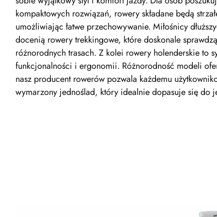
sobie wyjątkowy styl i komfort jazdy. Dla osób poszuku
kompaktowych rozwiązań, rowery składane będą strzał
umożliwiając łatwe przechowywanie. Miłośnicy dłuższ
docenią rowery trekkingowe, które doskonale sprawdzą
różnorodnych trasach. Z kolei rowery holenderskie to 
funkcjonalności i ergonomii. Różnorodność modeli of
nasz producent rowerów pozwala każdemu użytkowniko
wymarzony jednoślad, który idealnie dopasuje się do je