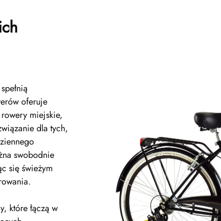
ich
 spełnią
erów oferuje
 rowery miejskie,
związanie dla tych,
dziennego
ożna swobodnie
ąc się świeżym
rowania.
y, które łączą w