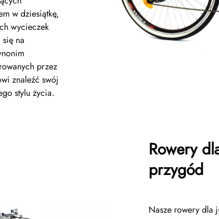
jących
em w dziesiątkę,
ych wycieczek
 się na
synonim
erowanych przez
wi znaleźć swój
go stylu życia.
Rowery dl
przygód
Nasze rowery dla j