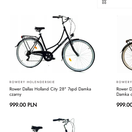
ROWERY HOLENDERSKIE
ROWERY
Rower Dallas Holland City 28" 7spd Damka
Rower D
czarny
Damka c
999.00 PLN
999.0