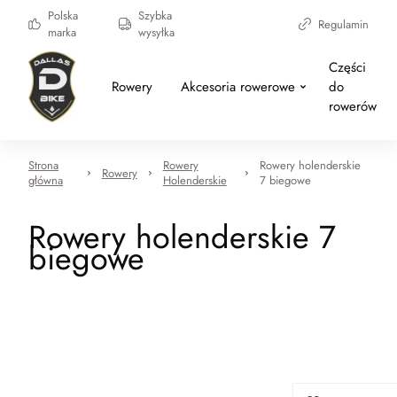
Polska
Szybka
Regulamin
marka
wysyłka
Części
Rowery
Akcesoria rowerowe
do
rowerów
Strona
Rowery
Rowery holenderskie
Rowery
główna
Holenderskie
7 biegowe
Rowery holenderskie 7
biegowe