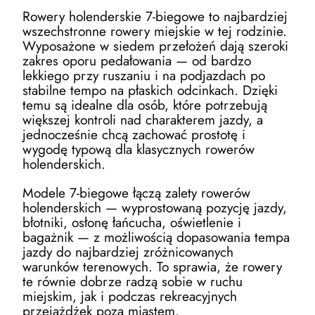
Rowery holenderskie 7-biegowe to najbardziej
wszechstronne rowery miejskie w tej rodzinie.
Wyposażone w siedem przełożeń dają szeroki
zakres oporu pedałowania — od bardzo
lekkiego przy ruszaniu i na podjazdach po
stabilne tempo na płaskich odcinkach. Dzięki
temu są idealne dla osób, które potrzebują
większej kontroli nad charakterem jazdy, a
jednocześnie chcą zachować prostotę i
wygodę typową dla klasycznych rowerów
holenderskich.
Modele 7-biegowe łączą zalety rowerów
holenderskich — wyprostowaną pozycję jazdy,
błotniki, osłonę łańcucha, oświetlenie i
bagażnik — z możliwością dopasowania tempa
jazdy do najbardziej zróżnicowanych
warunków terenowych. To sprawia, że rowery
te równie dobrze radzą sobie w ruchu
miejskim, jak i podczas rekreacyjnych
przejażdżek poza miastem.