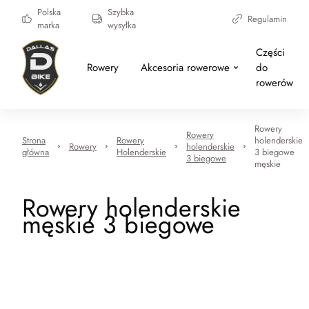
Polska
Szybka
Regulamin
marka
wysyłka
Części
Rowery
Akcesoria rowerowe
do
rowerów
Rowery
Rowery
Strona
Rowery
holenderskie
Rowery
holenderskie
główna
Holenderskie
3 biegowe
3 biegowe
męskie
Rowery holenderskie
męskie 3 biegowe