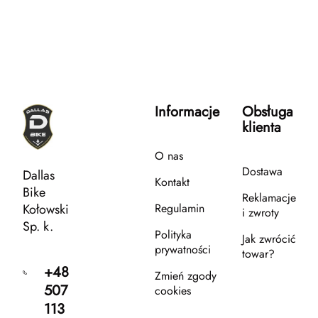
prowadzenia, szczególnie przy
dynamiczniejszym ruszaniu lub jeździe z
obciążeniem na bagażniku.
Informacje
Obsługa
klienta
O nas
Dostawa
Dallas
Kontakt
Bike
Reklamacje
Kołowski
Regulamin
i zwroty
Sp. k.
Polityka
Jak zwrócić
prywatności
towar?
+48
Zmień zgody
507
cookies
113