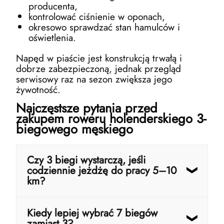
producenta,
kontrolować ciśnienie w oponach,
okresowo sprawdzać stan hamulców i
oświetlenia.
Napęd w piaście jest konstrukcją trwałą i
dobrze zabezpieczoną, jednak przegląd
serwisowy raz na sezon zwiększa jego
żywotność.
Najczęstsze pytania przed
zakupem roweru holenderskiego 3-
biegowego męskiego
Czy 3 biegi wystarczą, jeśli
codziennie jeżdżę do pracy 5–10
km?
Tak, w większości przypadków to
Kiedy lepiej wybrać 7 biegów
optymalna liczba przełożeń do miasta. Trzy
zamiast 3?