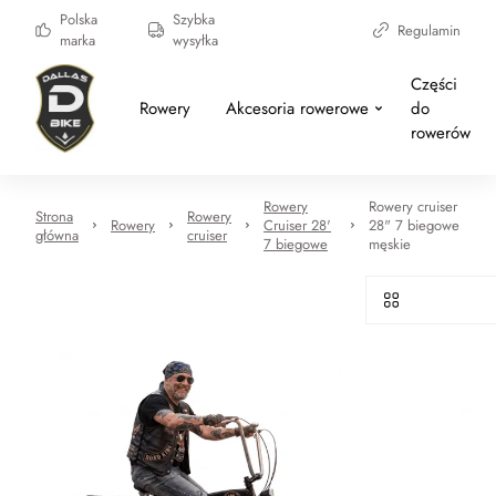
Polska
Szybka
Regulamin
marka
wysyłka
Części
Rowery
Akcesoria rowerowe
do
rowerów
Rowery
Rowery cruiser
Strona
Rowery
Rowery
Cruiser 28'
28" 7 biegowe
główna
cruiser
7 biegowe
męskie