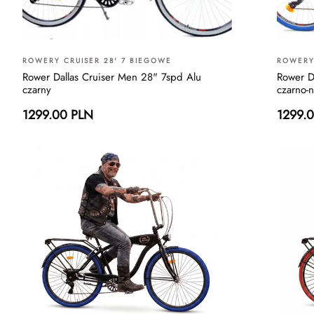
ROWERY CRUISER 28' 7 BIEGOWE
ROWERY 
Rower Dallas Cruiser Men 28" 7spd Alu
Rower D
czarny
czarno-n
1299.00 PLN
1299.