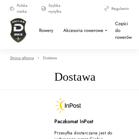
Polska
Szybka
Regulamin
marka
wysyłka
Części
Rowery
Akcesoria rowerowe
do
rowerów
Strona główna
Dostawa
Dostawa
Paczkomat InPost
Przesyłka dostarczana jest do