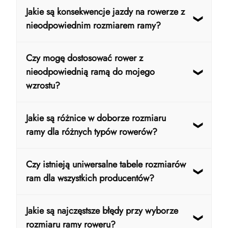
Jakie są konsekwencje jazdy na rowerze z
nieodpowiednim rozmiarem ramy?
Jazda na rowerze z nieodpowiednim
Czy mogę dostosować rower z
rozmiarem ramy może prowadzić do
nieodpowiednią ramą do mojego
dyskomfortu, bólu pleców, kolan i
wzrostu?
nadgarstków, a także zwiększać ryzyko
kontuzji. Dodatkowo niewłaściwy rozmiar
Chociaż pewne dostosowania takie jak
Jakie są różnice w doborze rozmiaru
ramy może obniżyć efektywność pedałowania
regulacja wysokości siodełka czy kierownicy,
ramy dla różnych typów rowerów?
i kontrolę nad rowerem.
mogą poprawić komfort, nie zastąpią
odpowiednio dobranej ramy. Dla optymalnej
Różne typy rowerów takie jak górskie,
Czy istnieją uniwersalne tabele rozmiarów
ergonomii i bezpieczeństwa zaleca się wybór
szosowe czy miejskie, mają odmienne
ram dla wszystkich producentów?
ramy dopasowanej do wzrostu i stylu jazdy.
geometrie ram. Na przykład, rowery szosowe
często mają dłuższe ramy dla bardziej
Nie, różni producenci mogą stosować własne
Jakie są najczęstsze błędy przy wyborze
aerodynamicznej pozycji, podczas gdy
tabele rozmiarów i oznaczenia. Dlatego
rozmiaru ramy roweru?