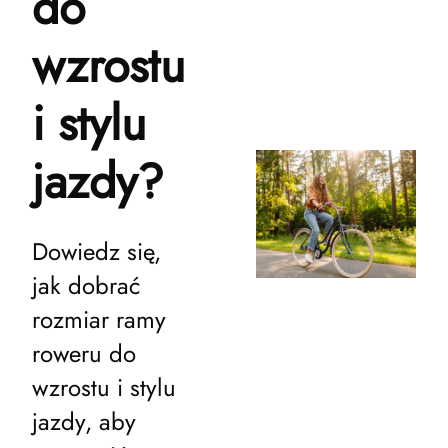
do
wzrostu
i stylu
jazdy?
Dowiedz się,
jak dobrać
rozmiar ramy
roweru do
wzrostu i stylu
jazdy, aby