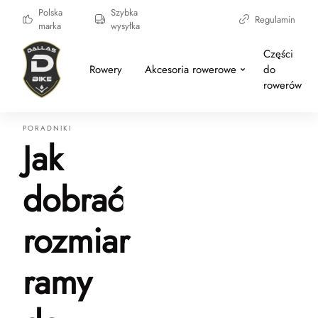
Polska
Szybka
Regulamin
marka
wysyłka
Części
Rowery
Akcesoria rowerowe
do
rowerów
PORADNIKI
Jak
dobrać
rozmiar
ramy