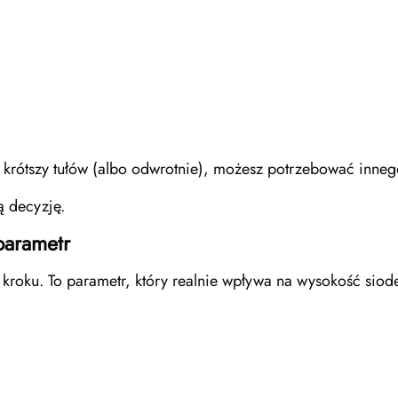
lub krótszy tułów (albo odwrotnie), możesz potrzebować inne
ną decyzję.
parametr
kroku. To parametr, który realnie wpływa na wysokość siod