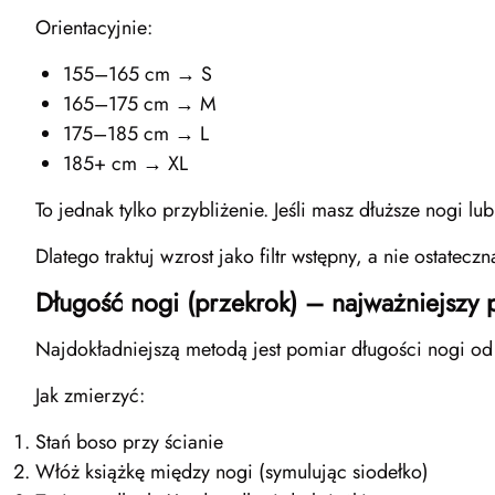
Orientacyjnie:
155–165 cm → S
165–175 cm → M
175–185 cm → L
185+ cm → XL
To jednak tylko przybliżenie. Jeśli masz dłuższe nogi 
Dlatego traktuj wzrost jako filtr wstępny, a nie ostatecz
Długość nogi (przekrok) – najważniejszy 
Najdokładniejszą metodą jest pomiar długości nogi od 
Jak zmierzyć:
Stań boso przy ścianie
Włóż książkę między nogi (symulując siodełko)