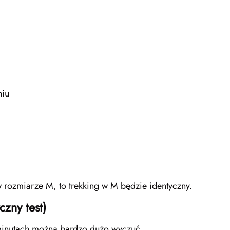
niu
 rozmiarze M, to trekking w M będzie identyczny.
czny test)
 minutach można bardzo dużo wyczuć.