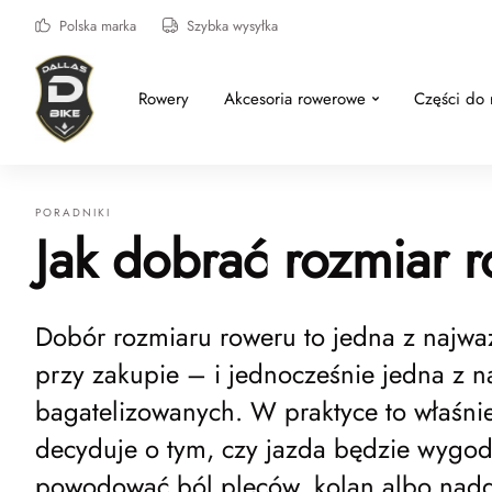
Polska marka
Szybka wysyłka
Rowery
Akcesoria rowerowe
Części do
PORADNIKI
Jak dobrać rozmiar 
Dobór rozmiaru roweru to jedna z najważ
przy zakupie – i jednocześnie jedna z na
bagatelizowanych. W praktyce to właśni
decyduje o tym, czy jazda będzie wygod
powodować ból pleców, kolan albo nadg