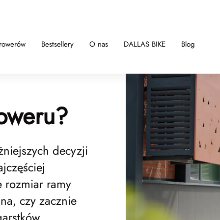
 rowerów
Bestsellery
O nas
DALLAS BIKE
Blog
roweru?
niejszych decyzji
jczęściej
e rozmiar ramy
na, czy zacznie
arstków.