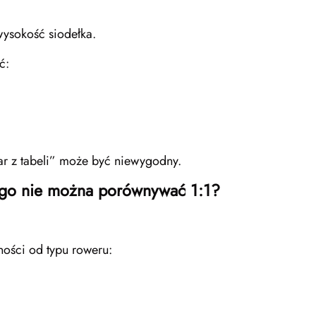
wysokość siodełka.
ć:
ar z tabeli” może być niewygodny.
ego nie można porównywać 1:1?
ości od typu roweru: