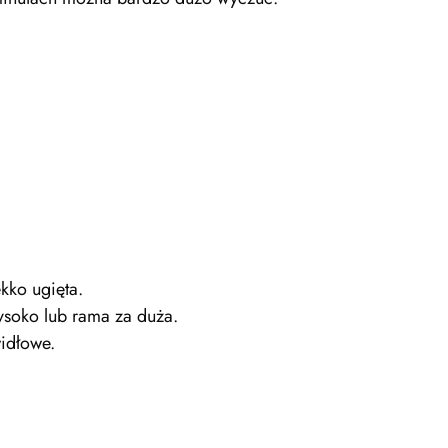
kko ugięta.
wysoko lub rama za duża.
widłowe.