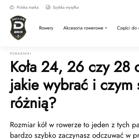
Polska marka
Szybka wysyłka
Rowery
Akcesoria rowerowe
Części do
PORADNIKI
Koła 24, 26 czy 28 c
jakie wybrać i czym 
różnią?
Rozmiar kół w rowerze to jeden z tych p
bardzo szybko zaczynasz odczuwać w pr