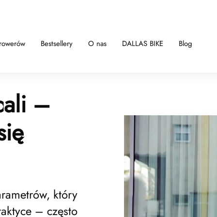
 rowerów
Bestsellery
O nas
DALLAS BIKE
Blog
ali –
się
arametrów, który
aktyce – często