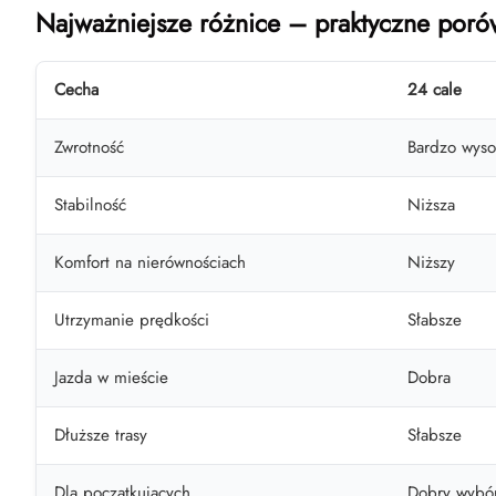
Najważniejsze różnice – praktyczne poró
Cecha
24 cale
Zwrotność
Bardzo wyso
Stabilność
Niższa
Komfort na nierównościach
Niższy
Utrzymanie prędkości
Słabsze
Jazda w mieście
Dobra
Dłuższe trasy
Słabsze
Dla początkujących
Dobry wybó