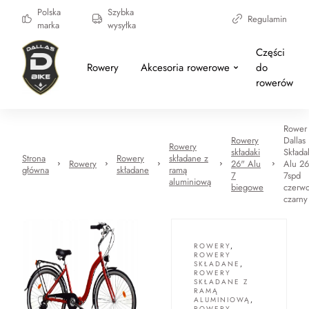
Polska
Szybka
Regulamin
marka
wysyłka
Części
Rowery
Akcesoria rowerowe
do
rowerów
Rower
Rowery
Dallas
Rowery
składaki
Składa
Strona
Rowery
składane z
Rowery
26" Alu
Alu 26
główna
składane
ramą
7
7spd
aluminiową
biegowe
czerw
czarny
ROWERY
,
ROWERY
SKŁADANE
,
ROWERY
SKŁADANE Z
RAMĄ
ALUMINIOWĄ
,
ROWERY