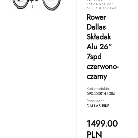
SKŁADAKI 26"
ALU 7 BIEGOWE
Rower
Dallas
Składak
Alu 26″
7spd
czerwono-
czarny
Kod produktu:
5905538144385
Producent:
DALLAS BIKE
1499.00
PLN