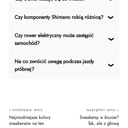
znaczenia dzięki wspomaganiu.
Tak – szczególnie przy dłuższych dojazdach i
Czy komponenty Shimano robią różnicę?
częstym użytkowaniu.
Tak – wpływają na płynność zmiany biegów i
Czy rower elektryczny może zastąpić
ogólny komfort jazdy.
samochód?
W wielu przypadkach tak, zwłaszcza na
Na co zwrócić uwagę podczas jazdy
krótkich i średnich dystansach w mieście.
próbnej?
Na płynność wspomagania, stabilność
prowadzenia i komfort pozycji. Jeśli wszystko
działa naturalnie już od początku, to bardzo
dobry znak.
POPRZEDNI WPIS
NASTĘPNY WPIS
Najmodniejsze kolory
Sneakersy w biurze?
sneakersów na ten
Tak, ale z głową