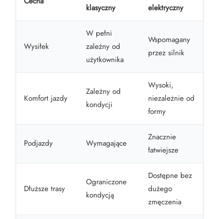
Cecha
klasyczny
elektryczny
W pełni
Wspomagany
Wysiłek
zależny od
przez silnik
użytkownika
Wysoki,
Zależny od
Komfort jazdy
niezależnie od
kondycji
formy
Znacznie
Podjazdy
Wymagające
łatwiejsze
Dostępne bez
Ograniczone
Dłuższe trasy
dużego
kondycją
zmęczenia