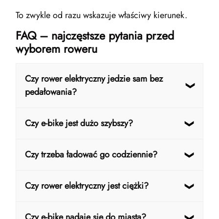
To zwykle od razu wskazuje właściwy kierunek.
FAQ – najczęstsze pytania przed
wyborem roweru
Czy rower elektryczny jedzie sam bez
pedałowania?
Nie. Wspomaga pedałowanie – czyli nadal
Czy e-bike jest dużo szybszy?
pedałujesz, ale z dużo mniejszym wysiłkiem.
Niekoniecznie. Różnica polega głównie na
Czy trzeba ładować go codziennie?
tym, że łatwiej utrzymać stałe tempo bez
zmęczenia.
Nie. Przy standardowym użytkowaniu
Czy rower elektryczny jest ciężki?
miejskim bateria zazwyczaj wystarcza na kilka
dni jazdy.
Tak, ale podczas jazdy nie ma to dużego
Czy e-bike nadaje się do miasta?