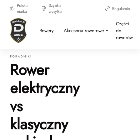
Polska
Szybka
Regulamin
marka
wysyłka
Części
Rowery
Akcesoria rowerowe
do
rowerów
PORADNIKI
Rower
elektryczny
vs
klasyczny