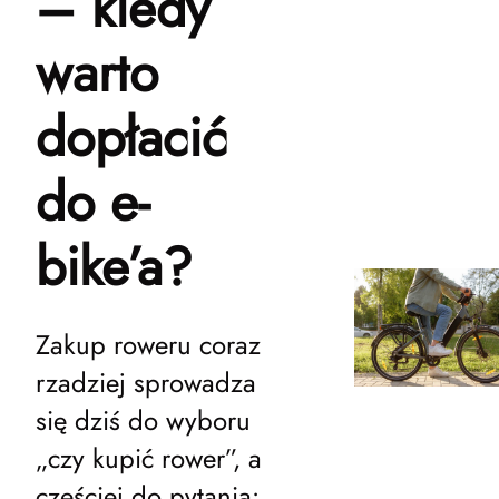
– kiedy
warto
dopłacić
do e-
bike’a?
Zakup roweru coraz
rzadziej sprowadza
się dziś do wyboru
„czy kupić rower”, a
częściej do pytania: