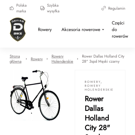
Polska
Szybka
Regulamin
marka
wysyłka
Części
Rowery
Akcesoria rowerowe
do
rowerów
Strona
Rowery
Rower Dallas Holland City
Rowery
główna
Holenderskie
28" 3spd Męski czarny
ROWERY
,
ROWERY
HOLENDERSKIE
Rower
Dallas
Holland
City 28"