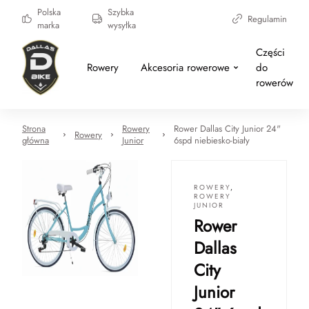
Polska
Szybka
Regulamin
marka
wysyłka
Części
Rowery
Akcesoria rowerowe
do
rowerów
Strona
Rowery
Rower Dallas City Junior 24"
Rowery
główna
Junior
6spd niebiesko-biały
ROWERY
,
ROWERY
JUNIOR
Rower
Dallas
City
Junior