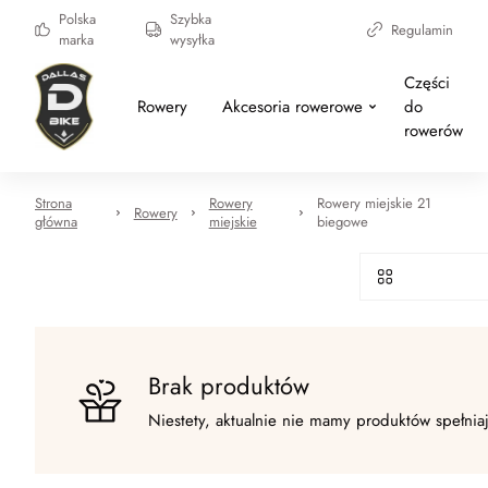
Polska
Szybka
Regulamin
marka
wysyłka
Części
Rowery
Akcesoria rowerowe
do
rowerów
Strona
Rowery
Rowery miejskie 21
Rowery
główna
miejskie
biegowe
Brak produktów
Niestety, aktualnie nie mamy produktów spełnia