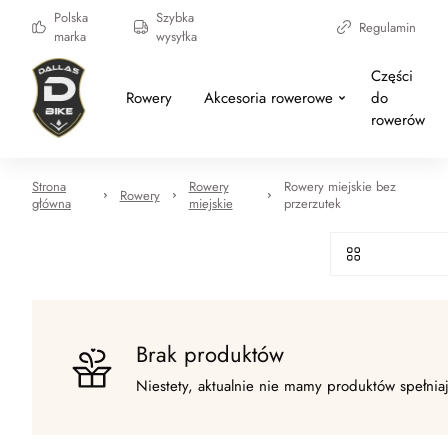
Polska
Szybka
Regulamin
marka
wysyłka
Części
Rowery
Akcesoria rowerowe
do
rowerów
Strona
Rowery
Rowery miejskie bez
Rowery
główna
miejskie
przerzutek
Brak produktów
Niestety, aktualnie nie mamy produktów spełnia