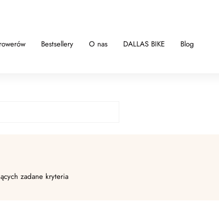
 rowerów
Bestsellery
O nas
DALLAS BIKE
Blog
jących zadane kryteria