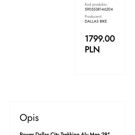
Kod produktu:
5905538146204
Producent:
DALLAS BIKE
1799.00
PLN
Opis
Rower Dallas City Trekking Alu Men 28"