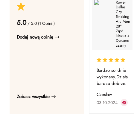
Rower
Dallas
City
Trekking
5.0
Alu Men
/ 5.0 (1 Opinii)
28"
7spd
Nexus +
Dodaj nową opinię
Dynamo
czarny
Bardzo solidnie
wykonany.Działa
bardzo dobrze.
Czesław
Zobacz wszystkie
03.10.2024