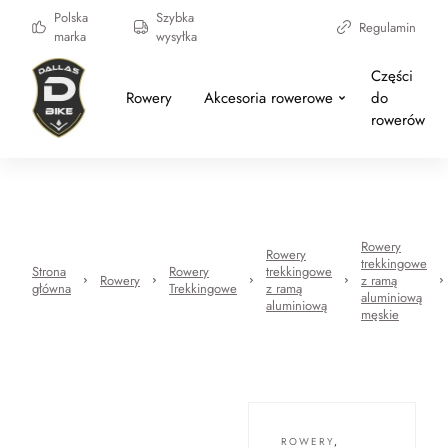
Polska
Szybka
Regulamin
marka
wysyłka
Części
Rowery
Akcesoria rowerowe
do
rowerów
Rowery
Rowery
trekkingowe
Strona
Rowery
trekkingowe
Rowery
z ramą
główna
Trekkingowe
z ramą
aluminiową
aluminiową
męskie
ROWERY
,