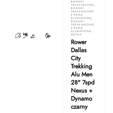
ROWERY
TREKKINGOWE
,
ROWERY
TREKKINGOWE
Z RAMĄ
ALUMINIOWĄ
,
ROWERY
TREKKINGOWE
Z RAMĄ
ALUMINIOWĄ
MĘSKIE
Rower
Dallas
City
Trekking
Alu Men
28" 7spd
Nexus +
Dynamo
czarny