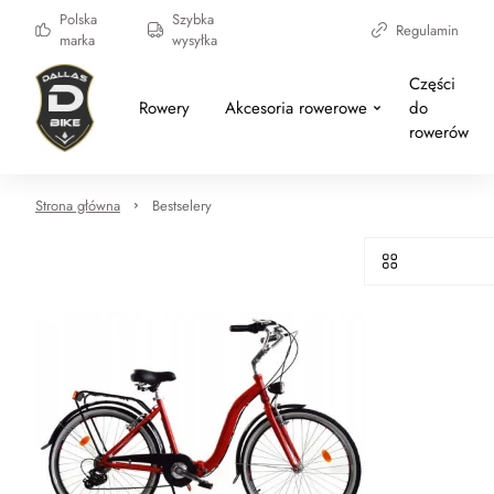
Polska
Szybka
Regulamin
marka
wysyłka
Części
Rowery
Akcesoria rowerowe
do
rowerów
Strona główna
Bestselery