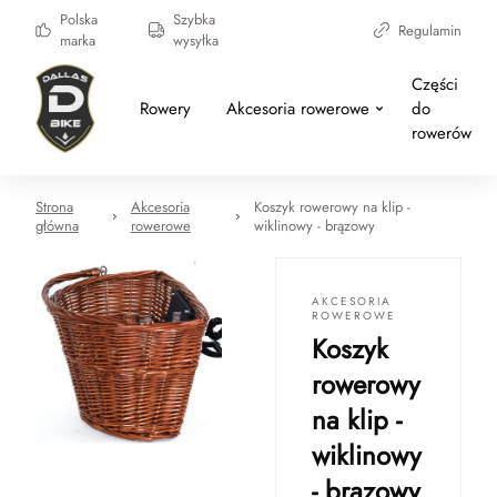
Polska
Szybka
Regulamin
marka
wysyłka
Części
Rowery
Akcesoria rowerowe
do
rowerów
Strona
Akcesoria
Koszyk rowerowy na klip -
główna
rowerowe
wiklinowy - brązowy
AKCESORIA
ROWEROWE
Koszyk
rowerowy
na klip -
wiklinowy
- brązowy