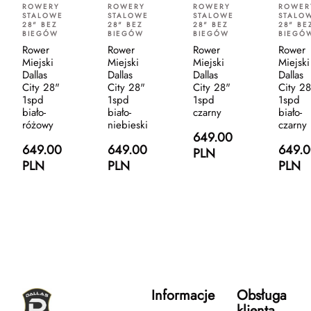
ROWERY
ROWERY
ROWERY
ROWER
STALOWE
STALOWE
STALOWE
STALO
28" BEZ
28" BEZ
28" BEZ
28" BE
BIEGÓW
BIEGÓW
BIEGÓW
BIEGÓ
Rower
Rower
Rower
Rower
Miejski
Miejski
Miejski
Miejski
Dallas
Dallas
Dallas
Dallas
City 28"
City 28"
City 28"
City 2
1spd
1spd
1spd
1spd
biało-
biało-
czarny
biało-
różowy
niebieski
czarny
649.00
649.00
649.00
649.
PLN
PLN
PLN
PLN
Informacje
Obsługa
klienta