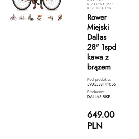
STALOWE 28"
BEZ BIEGÓW
Rower
Miejski
Dallas
28" 1spd
kawa z
brązem
Kod produktu:
5905538141056
Producent:
DALLAS BIKE
649.00
PLN