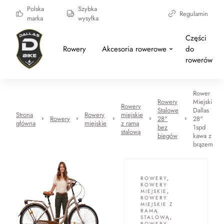
Polska
Szybka
Regulamin
marka
wysyłka
Części
Rowery
Akcesoria rowerowe
do
rowerów
Rower
Rowery
Miejski
Rowery
Stalowe
Dallas
Strona
Rowery
miejskie
Rowery
28"
28"
główna
miejskie
z ramą
bez
1spd
stalową
biegów
kawa z
brązem
ROWERY
,
ROWERY
MIEJSKIE
,
ROWERY
MIEJSKIE Z
RAMĄ
STALOWĄ
,
ROWERY