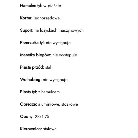
Hamulec tył:
w piaście
Korba:
jednorzędowa
Suport:
na łożyskach maszynowych
Przerzutka tył:
nie występuje
Manetka biegów:
nie występuje
Piasta przód:
stal
Wolnobieg:
nie występuje
Piasta tył:
z hamulcem
Obręcze:
aluminiowe, stożkowe
Opony:
28x1,75
Kierownica:
stalowa