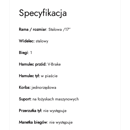
Specyfikacja
Rama / rozmiar
: Stalowa /17”
Widelec:
stalowy
Biegi
: 1
Hamulec przód:
V-Brake
Hamulec tył:
w piaście
Korba:
jednorzędowa
Suport:
na łożyskach maszynowych
Przerzutka tył:
nie występuje
Manetka biegów
: nie występuje