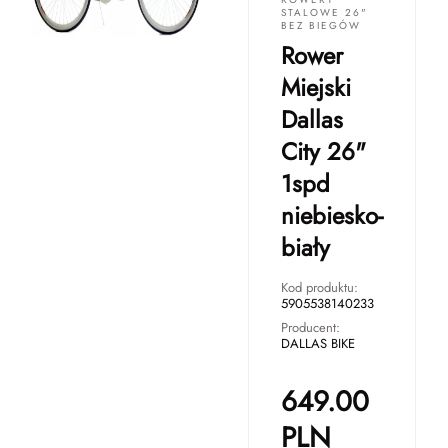
STALOWE 26"
BEZ BIEGÓW
Rower
Miejski
Dallas
City 26"
1spd
niebiesko-
biały
Kod produktu:
5905538140233
Producent:
DALLAS BIKE
649.00
PLN