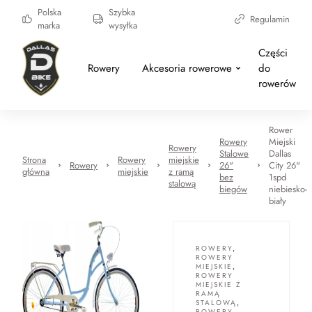
Polska
Szybka
Regulamin
marka
wysyłka
Części
Rowery
Akcesoria rowerowe
do
rowerów
Rower
Rowery
Miejski
Rowery
Stalowe
Dallas
Strona
Rowery
miejskie
Rowery
26"
City 26"
główna
miejskie
z ramą
bez
1spd
stalową
biegów
niebiesko-
biały
ROWERY
,
ROWERY
MIEJSKIE
,
ROWERY
MIEJSKIE Z
RAMĄ
STALOWĄ
,
ROWERY