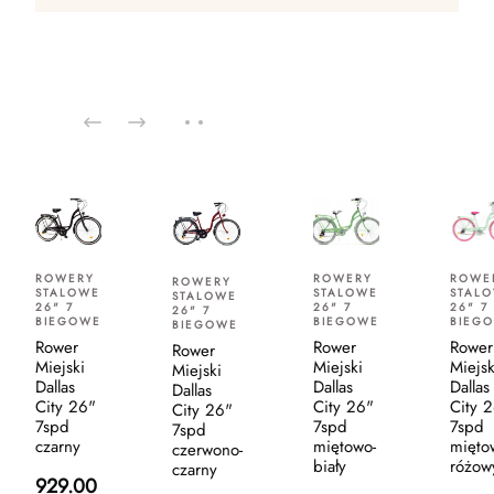
ROWERY
ROWERY
ROWE
ROWERY
STALOWE
STALOWE
STAL
STALOWE
26" 7
26" 7
26" 7
26" 7
BIEGOWE
BIEGOWE
BIEG
BIEGOWE
Rower
Rower
Rower
Rower
Miejski
Miejski
Miejsk
Miejski
Dallas
Dallas
Dallas
Dallas
City 26"
City 26"
City 
City 26"
7spd
7spd
7spd
7spd
czarny
miętowo-
mięto
czerwono-
biały
różow
czarny
929.00