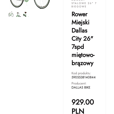
STALOWE 26" 7
BIEGOWE
Rower
Miejski
Dallas
City 26"
7spd
miętowo-
brązowy
Kod produktu:
5905538140844
Producent:
DALLAS BIKE
929.00
PLN