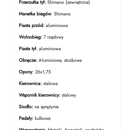
Przerzutka tył:
Shimano (zewnętrzna)
Manetka biegów
: Shimano
Piasta przód:
aluminiowa
Wolnobieg:
7 rzędowy
Piasta tył
: aluminiowa
Obręcze:
Aluminiowe, stożkowe
Opony
: 26x1,75
Kierownica:
stalowa
Wspornik kierownicy:
stalowy
Siodło:
na sprężynie
Pedały:
kulkowe
Wyposażenie
: błotniki, bagażnik, podpórka,