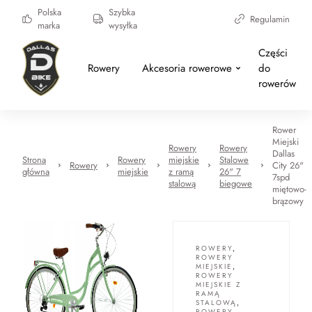
Polska
Szybka
Regulamin
marka
wysyłka
Części
Rowery
Akcesoria rowerowe
do
rowerów
Rower
Miejski
Rowery
Rowery
Dallas
Strona
Rowery
miejskie
Stalowe
Rowery
City 26"
główna
miejskie
z ramą
26" 7
7spd
stalową
biegowe
miętowo-
brązowy
ROWERY
,
ROWERY
MIEJSKIE
,
ROWERY
MIEJSKIE Z
RAMĄ
STALOWĄ
,
ROWERY