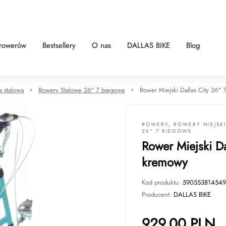
 rowerów
Bestsellery
O nas
DALLAS BIKE
Blog
ą stalową
Rowery Stalowe 26" 7 biegowe
Rower Miejski Dallas City 26"
ROWERY
,
ROWERY MIEJSK
26" 7 BIEGOWE
Rower Miejski D
kremowy
Kod produktu:
590553814549
Producent:
DALLAS BIKE
929.00
PLN