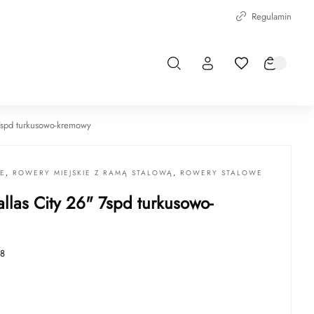
Regulamin
 7spd turkusowo-kremowy
IE
,
ROWERY MIEJSKIE Z RAMĄ STALOWĄ
,
ROWERY STALOWE
allas City 26" 7spd turkusowo-
8