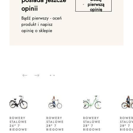
pierwszą
opinii
opinię
Bądź pierwszy - oceń
produkt i napisz
opinię o sklepie
ROWERY
ROWERY
ROWERY
ROWE
STALOWE
STALOWE
STALOWE
STALO
26" 7
28" 7
28" 7
28" 7
BIEGOWE
BIEGOWE
BIEGOWE
BIEGO