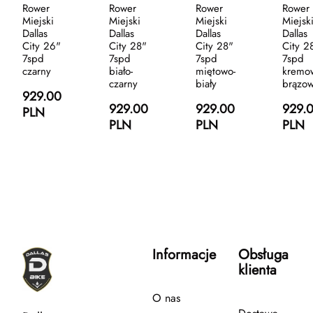
Rower
Rower
Rower
Rower
Miejski
Miejski
Miejski
Miejsk
Dallas
Dallas
Dallas
Dallas
City 26"
City 28"
City 28"
City 2
7spd
7spd
7spd
7spd
czarny
biało-
miętowo-
kremo
czarny
biały
brązo
929.00
929.00
929.00
929.
PLN
PLN
PLN
PLN
Informacje
Obsługa
klienta
O nas