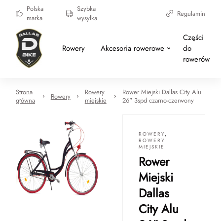
Polska
Szybka
Regulamin
marka
wysyłka
Części
Rowery
Akcesoria rowerowe
do
rowerów
Strona
Rowery
Rower Miejski Dallas City Alu
Rowery
główna
miejskie
26" 3spd czarno-czerwony
ROWERY
,
ROWERY
MIEJSKIE
Rower
Miejski
Dallas
City Alu