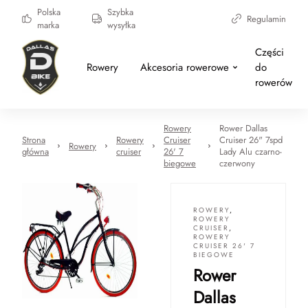
Polska
Szybka
Regulamin
marka
wysyłka
Części
Rowery
Akcesoria rowerowe
do
rowerów
Rowery
Rower Dallas
Strona
Rowery
Cruiser
Cruiser 26" 7spd
Rowery
główna
cruiser
26' 7
Lady Alu czarno-
biegowe
czerwony
ROWERY
,
ROWERY
CRUISER
,
ROWERY
CRUISER 26' 7
BIEGOWE
Rower
Dallas