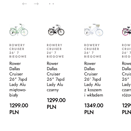
ROWERY
ROWERY
ROW
ROWERY
CRUISER
CRUISER
CRUI
CRUISER
26' 7
26' 7
26' 
26' 7
BIEGOWE
BIEGOWE
BIE
BIEGOWE
Rower
Rower
Row
Rower
Dallas
Dallas
Dalla
Dallas
Cruiser
Cruiser
Crui
Cruiser
26" 7spd
26" 7spd
26" 
26' 7spd
Lady Alu
Lady Alu
Lady
Lady Alu
miętowo-
czarny
czar
z koszem
biały
różo
i wkładem
1299.00
1299.00
129
1349.00
PLN
PLN
PL
PLN