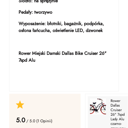
Siodło: na sprężynie
Pedały: tworzywo
Wyposażenie: błotniki, bagażnik, podpórka,
osłona łańcucha, oświetlenie LED, dzwonek
Rower Miejski Damski Dallas Bike Cruiser 26"
7spd Alu
Rower
Dallas
Cruiser
26" 7spd
5.0
Lady Alu
/ 5.0 (1 Opinii)
czarno-