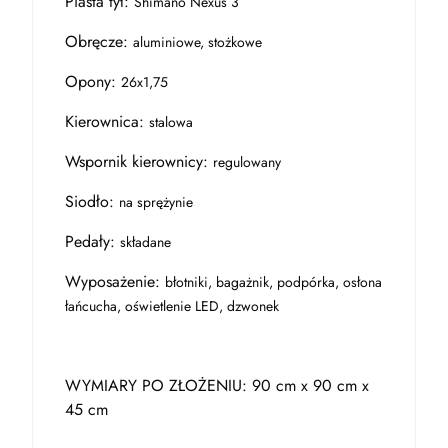
Piasta tył:
Shimano Nexus 3
Obręcze:
aluminiowe, stożkowe
Opony:
26x1,75
Kierownica:
stalowa
Wspornik kierownicy:
regulowany
Siodło:
na sprężynie
Pedały:
składane
Wyposażenie:
błotniki, bagażnik, podpórka, osłona
łańcucha, oświetlenie LED, dzwonek
WYMIARY PO ZŁOŻENIU: 90 cm x 90 cm x
45 cm