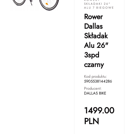
SKŁADAKI 26"
ALU 7 BIEGOWE
Rower
Dallas
Składak
Alu 26"
3spd
czarny
Kod produktu:
5905538144286
Producent:
DALLAS BIKE
1499.00
PLN