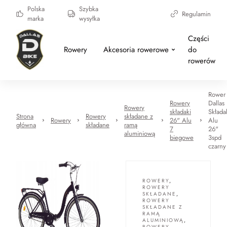
Polska
Szybka
Regulamin
marka
wysyłka
Części
Rowery
Akcesoria rowerowe
do
rowerów
Rower
Rowery
Dallas
Rowery
składaki
Składa
Strona
Rowery
składane z
Rowery
26" Alu
Alu
główna
składane
ramą
7
26"
aluminiową
biegowe
3spd
czarny
ROWERY
,
ROWERY
SKŁADANE
,
ROWERY
SKŁADANE Z
RAMĄ
ALUMINIOWĄ
,
ROWERY