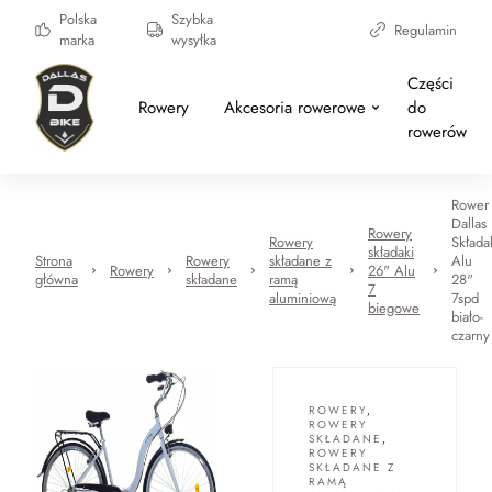
Polska
Szybka
Regulamin
marka
wysyłka
Części
Rowery
Akcesoria rowerowe
do
rowerów
Rower
Dallas
Rowery
Rowery
Składa
składaki
Strona
Rowery
składane z
Alu
Rowery
26" Alu
główna
składane
ramą
28"
7
aluminiową
7spd
biegowe
biało-
czarny
ROWERY
,
ROWERY
SKŁADANE
,
ROWERY
SKŁADANE Z
RAMĄ