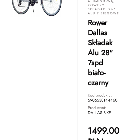
ALUMINIOWĄ
,
ROWERY
SKŁADAKI 26"
ALU 7 BIEGOWE
Rower
Dallas
Składak
Alu 28"
7spd
biało-
czarny
Kod produktu:
5905538144460
Producent:
DALLAS BIKE
1499.00