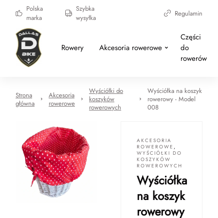
Polska
Szybka
Regulamin
marka
wysyłka
Części
Rowery
Akcesoria rowerowe
do
rowerów
Wyściółki do
Wyściółka na koszyk
Strona
Akcesoria
koszyków
rowerowy - Model
główna
rowerowe
rowerowych
008
AKCESORIA
ROWEROWE
,
WYŚCIÓŁKI DO
KOSZYKÓW
ROWEROWYCH
Wyściółka
na koszyk
rowerowy