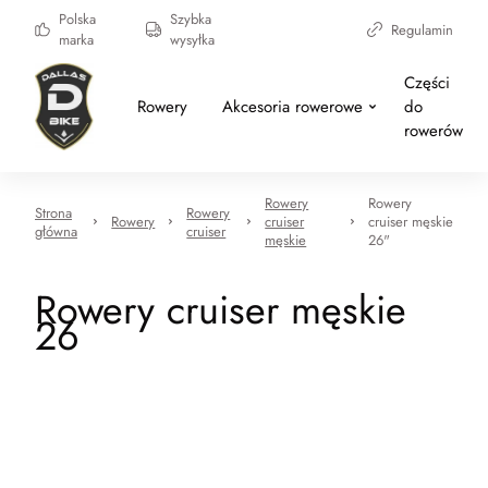
Polska
Szybka
Regulamin
marka
wysyłka
Części
Rowery
Akcesoria rowerowe
do
rowerów
Rowery
Rowery
Strona
Rowery
Rowery
cruiser
cruiser męskie
główna
cruiser
męskie
26"
Rowery cruiser męskie
26