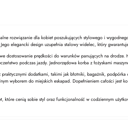
ealne rozwiązanie dla kobiet poszukujących stylowego i wygodneg
Jego elegancki design uzupełnia stalowy widelec, który gwarantuje
twe dostosowanie prędkości do warunków panujących na drodze. H
eczeństwo podczas jazdy. Jednorzędowa korba z łożyskami maszyn
z praktycznymi dodatkami, takimi jak błotniki, bagażnik, podpór
nym wyborem do miejskich eskapad. Dopełnieniem całości jest kom
, które cenią sobie styl oraz funkcjonalność w codziennym użytko