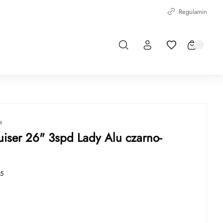
Regulamin
R
uiser 26" 3spd Lady Alu czarno-
5