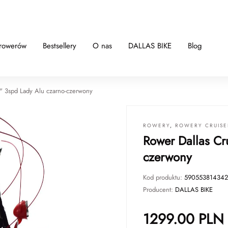
 rowerów
Bestsellery
O nas
DALLAS BIKE
Blog
6" 3spd Lady Alu czarno-czerwony
ROWERY
,
ROWERY CRUISE
Rower Dallas Cr
czerwony
Kod produktu:
590553814342
Producent:
DALLAS BIKE
1299.00
PLN