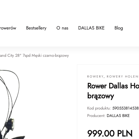
 rowerów
Bestsellery
O nas
DALLAS BIKE
Blog
land City 28" 7spd Męski czarno-brązowy
ROWERY
,
ROWERY HOLEN
Rower Dallas Ho
brązowy
Kod produktu:
590553814538
Producent:
DALLAS BIKE
999.00
PLN