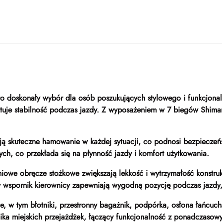
to doskonały wybór dla osób poszukujących stylowego i funkcjona
ntuje stabilność podczas jazdy. Z wyposażeniem w 7 biegów Shima
ją skuteczne hamowanie w każdej sytuacji, co podnosi bezpiecze
h, co przekłada się na płynność jazdy i komfort użytkowania.
miniowe obręcze stożkowe zwiększają lekkość i wytrzymałość kons
owy wspornik kierownicy zapewniają wygodną pozycję podczas jazdy
 w tym błotniki, przestronny bagażnik, podpórka, osłona łańcuch
nika miejskich przejażdżek, łączący funkcjonalność z ponadczaso