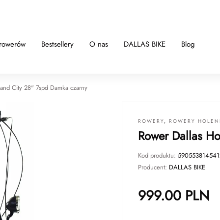
 rowerów
Bestsellery
O nas
DALLAS BIKE
Blog
land City 28" 7spd Damka czarny
ROWERY
,
ROWERY HOLEN
Rower Dallas Ho
Kod produktu:
590553814541
Producent:
DALLAS BIKE
999.00
PLN