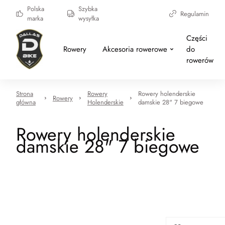
Polska
Szybka
Regulamin
marka
wysyłka
Części
Rowery
Akcesoria rowerowe
do
rowerów
Strona
Rowery
Rowery holenderskie
Rowery
główna
Holenderskie
damskie 28" 7 biegowe
Rowery holenderskie
damskie 28" 7 biegowe