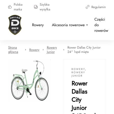
Polska
Szybka
Regulamin
marka
wysyłka
Części
Rowery
Akcesoria rowerowe
do
rowerów
Strona
Rowery
Rower Dallas City Junior
Rowery
główna
Junior
24" 1spd mięta
ROWERY
,
ROWERY
JUNIOR
Rower
Dallas
City
Junior