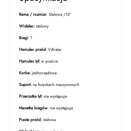
Rama / rozmiar
: Stalowa /13”
Widelec:
stalowy
Biegi
: 1
Hamulec przód:
V-Brake
Hamulec tył:
w piaście
Korba:
jednorzędowa
Suport:
na łożyskach maszynowych
Przerzutka tył:
nie występuje
Manetka biegów
: nie występuje
Piasta przód:
stalowa