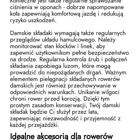
Konieczne jest także regularne sprawdzanie
ciśnienia w oponach - dobrze napompowane
koła zapewniają komfortową jazdę i redukują
ryzyko uszkodzeń.
Damskie składaki wymagają także regularnych
przeglądów układu hamulcowego. Należy
monitorować stan klocków i linek, aby
zapewnić użytkownikom pełne bezpieczeństwo
na drodze. Regularna kontrola śrub i połączeń
składania zapobiega luzom, które mogą
prowadzić do niepożądanych drgań. Ważnym
elementem pielęgnacji składanych rowerów
damskich jest również przechowywanie w
odpowiednich warunkach. Unikanie wilgoci
chroni rower przed korozją. Dzięki tym
prostym zasadom konserwacji, Twój damski
składak będzie Ci służył przez lata,
zapewniając niezawodność i przyjemność z
każdej przejażdżki.
Idealne akcesoria dla rowerów