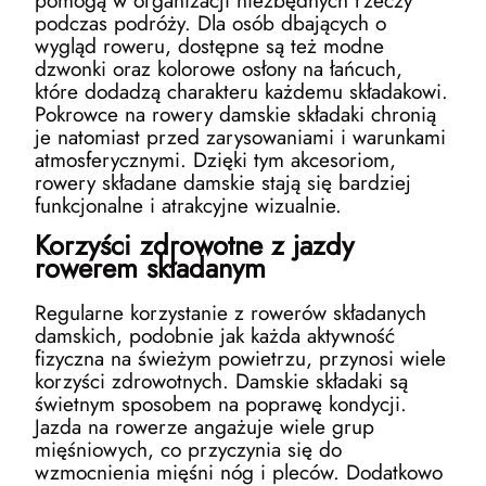
pomogą w organizacji niezbędnych rzeczy
podczas podróży. Dla osób dbających o
wygląd roweru, dostępne są też modne
dzwonki oraz kolorowe osłony na łańcuch,
które dodadzą charakteru każdemu składakowi.
Pokrowce na rowery damskie składaki chronią
je natomiast przed zarysowaniami i warunkami
atmosferycznymi. Dzięki tym akcesoriom,
rowery składane damskie stają się bardziej
funkcjonalne i atrakcyjne wizualnie.
Korzyści zdrowotne z jazdy
rowerem składanym
Regularne korzystanie z rowerów składanych
damskich, podobnie jak każda aktywność
fizyczna na świeżym powietrzu, przynosi wiele
korzyści zdrowotnych. Damskie składaki są
świetnym sposobem na poprawę kondycji.
Jazda na rowerze angażuje wiele grup
mięśniowych, co przyczynia się do
wzmocnienia mięśni nóg i pleców. Dodatkowo