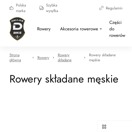
Polska
Szybka
Regulamin
marka
wysyłka
Części
Rowery
Akcesoria rowerowe
do
rowerów
Strona
Rowery
Rowery składane
Rowery
główna
składane
męskie
Rowery składane męskie