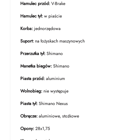
Hamulec przód:
V-Brake
Hamulec tył:
w piaście
Korba:
jednorzędowa
Suport:
na łożyskach maszynowych
Przerzutka tył:
Shimano
Manetka biegów:
Shimano
Piasta przód:
aluminium
Wolnobieg:
nie występuje
Piasta tył:
Shimano Nexus
Obręcze:
aluminiowe, stożkowe
Opony:
28x1,75