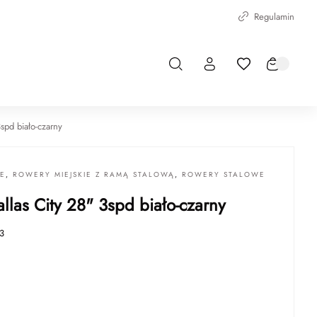
Regulamin
spd biało-czarny
IE
,
ROWERY MIEJSKIE Z RAMĄ STALOWĄ
,
ROWERY STALOWE
llas City 28" 3spd biało-czarny
3