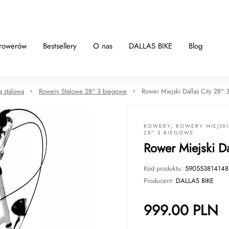
 rowerów
Bestsellery
O nas
DALLAS BIKE
Blog
ą stalową
Rowery Stalowe 28" 3 biegowe
Rower Miejski Dallas City 28" 3
ROWERY
,
ROWERY MIEJSK
28" 3 BIEGOWE
Rower Miejski Da
Kod produktu:
590553814148
Producent:
DALLAS BIKE
999.00
PLN