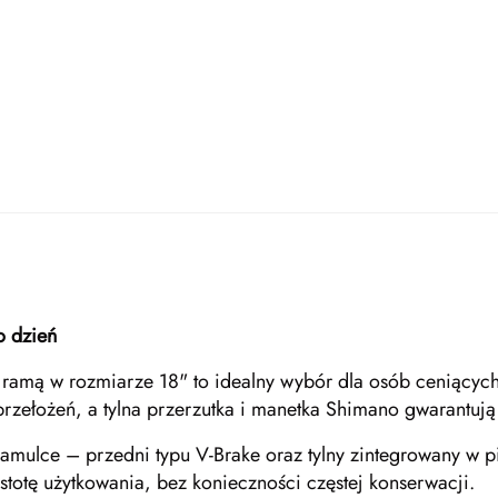
o dzień
ową ramą w rozmiarze 18" to idealny wybór dla osób ceniąc
rzełożeń, a tylna przerzutka i manetka Shimano gwarantuj
mulce – przedni typu V-Brake oraz tylny zintegrowany w pi
totę użytkowania, bez konieczności częstej konserwacji.