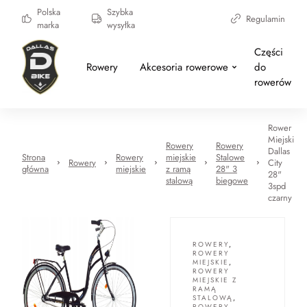
Polska
Szybka
Regulamin
marka
wysyłka
Części
Rowery
Akcesoria rowerowe
do
rowerów
Rower
Miejski
Rowery
Rowery
Dallas
Strona
Rowery
miejskie
Stalowe
Rowery
City
główna
miejskie
z ramą
28" 3
28"
stalową
biegowe
3spd
czarny
ROWERY
,
ROWERY
MIEJSKIE
,
ROWERY
MIEJSKIE Z
RAMĄ
STALOWĄ
,
ROWERY