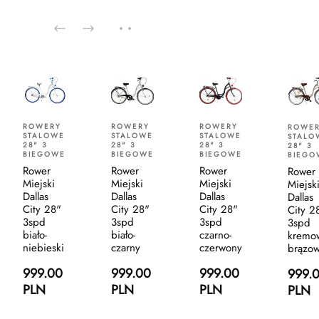
ROWERY
ROWERY
ROWERY
ROWE
STALOWE
STALOWE
STALOWE
STALO
28" 3
28" 3
28" 3
28" 3
BIEGOWE
BIEGOWE
BIEGOWE
BIEGO
Rower
Rower
Rower
Rower
Miejski
Miejski
Miejski
Miejsk
Dallas
Dallas
Dallas
Dallas
City 28"
City 28"
City 28"
City 2
3spd
3spd
3spd
3spd
biało-
biało-
czarno-
kremo
niebieski
czarny
czerwony
brązo
999.00
999.00
999.00
999.
PLN
PLN
PLN
PLN