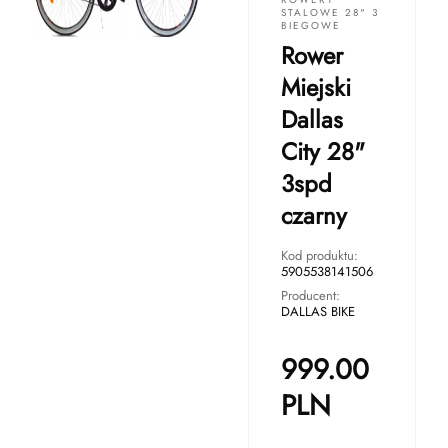
STALOWE 28" 3
BIEGOWE
Rower
Miejski
Dallas
City 28"
3spd
czarny
Kod produktu:
5905538141506
Producent:
DALLAS BIKE
999.00
PLN