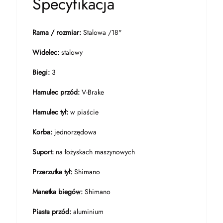
Specyfikacja
Rama / rozmiar:
Stalowa /18"
Widelec:
stalowy
Biegi:
3
Hamulec przód:
V-Brake
Hamulec tył:
w piaście
Korba:
jednorzędowa
Suport:
na łożyskach maszynowych
Przerzutka tył:
Shimano
Manetka biegów:
Shimano
Piasta przód:
aluminium