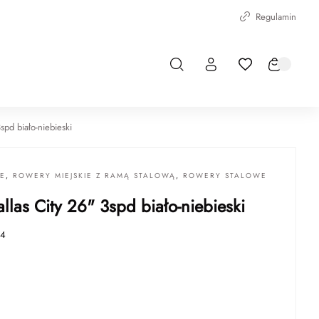
Regulamin
spd biało-niebieski
IE
,
ROWERY MIEJSKIE Z RAMĄ STALOWĄ
,
ROWERY STALOWE
llas City 26" 3spd biało-niebieski
94