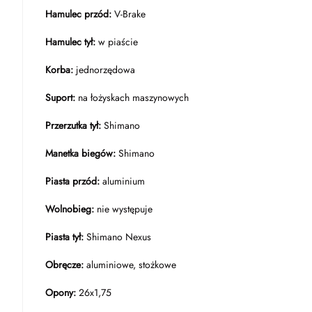
Hamulec przód:
V-Brake
Hamulec tył:
w piaście
Korba:
jednorzędowa
Suport:
na łożyskach maszynowych
Przerzutka tył:
Shimano
Manetka biegów:
Shimano
Piasta przód:
aluminium
Wolnobieg:
nie występuje
Piasta tył:
Shimano Nexus
Obręcze:
aluminiowe, stożkowe
Opony:
26x1,75