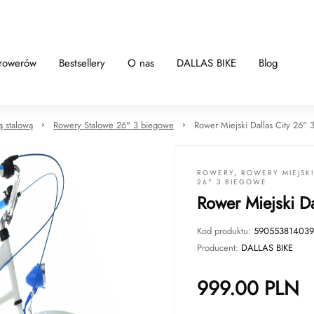
 rowerów
Bestsellery
O nas
DALLAS BIKE
Blog
ą stalową
Rowery Stalowe 26" 3 biegowe
Rower Miejski Dallas City 26" 3
ROWERY
,
ROWERY MIEJSK
26" 3 BIEGOWE
Rower Miejski Da
Kod produktu:
59055381403
Producent:
DALLAS BIKE
999.00
PLN