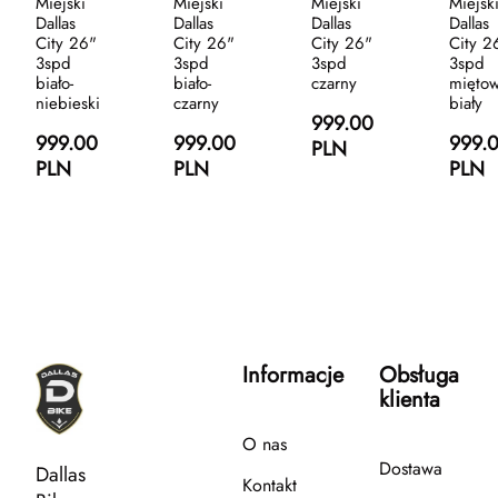
Miejski
Miejski
Miejski
Miejsk
Dallas
Dallas
Dallas
Dallas
City 26"
City 26"
City 26"
City 2
3spd
3spd
3spd
3spd
biało-
biało-
czarny
miętow
niebieski
czarny
biały
999.00
999.00
999.00
999.
PLN
PLN
PLN
PLN
Informacje
Obsługa
klienta
O nas
Dostawa
Dallas
Kontakt