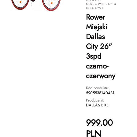
STALOWE 26" 3
BIEGOWE
Rower
Miejski
Dallas
City 26"
3spd
czarno-
czerwony
Kod produktu:
5905538140431
Producent:
DALLAS BIKE
999.00
PLN