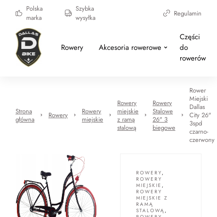
Polska
Szybka
Regulamin
marka
wysyłka
Części
Rowery
Akcesoria rowerowe
do
rowerów
Rower
Miejski
Rowery
Rowery
Dallas
Strona
Rowery
miejskie
Stalowe
Rowery
City 26"
główna
miejskie
z ramą
26" 3
3spd
stalową
biegowe
czarno-
czerwony
ROWERY
,
ROWERY
MIEJSKIE
,
ROWERY
MIEJSKIE Z
RAMĄ
STALOWĄ
,
ROWERY