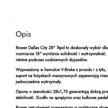
Opis
Rower Dallas City 28" 7spd to doskonały wybór dla 
rozmiarze 18" wyróżnia solidność i wytrzymałość.
istotne podczas codziennych dojazdów.
Wyposażony w hamulce V-Brake z przodu i z tyłu,
suport na łożyskach maszynowych zapewniają niezaw
jednocześnie wytrzymały.
Opony o szerokości 28x1,75 gwarantują dobrą przy
stabilność. Siodło na sprężynie oraz kulkowe ped
Rower jest również wyposażony w praktyczne akceso