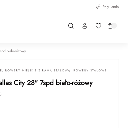
Regulamin
7spd biało-różowy
IE
,
ROWERY MIEJSKIE Z RAMĄ STALOWĄ
,
ROWERY STALOWE
allas City 28" 7spd biało-różowy
8