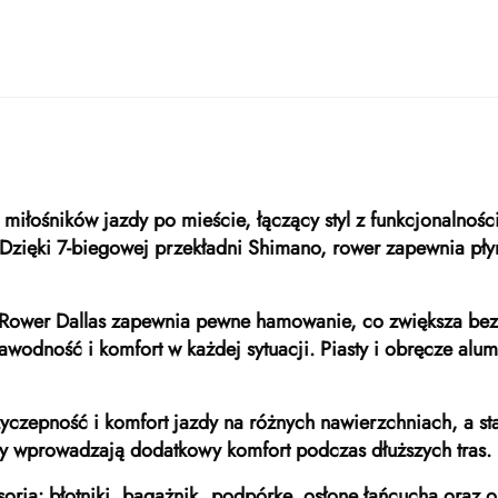
miłośników jazdy po mieście, łączący styl z funkcjonalnośc
 Dzięki 7-biegowej przekładni Shimano, rower zapewnia pły
 Rower Dallas zapewnia pewne hamowanie, co zwiększa bez
odność i komfort w każdej sytuacji. Piasty i obręcze alumin
czepność i komfort jazdy na różnych nawierzchniach, a st
ały wprowadzają dodatkowy komfort podczas dłuższych tras.
ria: błotniki, bagażnik, podpórkę, osłonę łańcucha oraz o