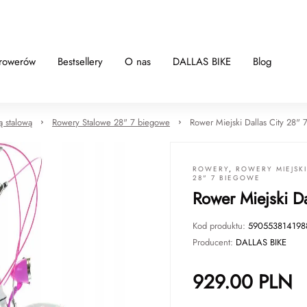
 rowerów
Bestsellery
O nas
DALLAS BIKE
Blog
ą stalową
Rowery Stalowe 28" 7 biegowe
Rower Miejski Dallas City 28" 
ROWERY
,
ROWERY MIEJSK
28" 7 BIEGOWE
Rower Miejski D
Kod produktu:
590553814198
Producent:
DALLAS BIKE
929.00
PLN